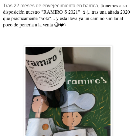
onemos a su
T
ras 22 meses de envejecimiento en barrica, p
disposición nuestro
"RAMIRO´S 2021"
🍷(...tras una añada 2020
que prácticamente "voló"... y esta lleva ya un camino similar al
poco de ponerla a la venta 😉❤️)